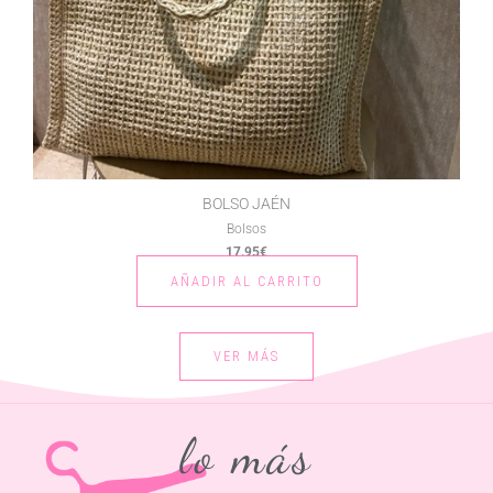
BOLSO JAÉN
Bolsos
17.95
€
AÑADIR AL CARRITO
VER MÁS
lo más