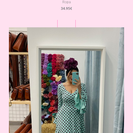
Ropa
34.95
€