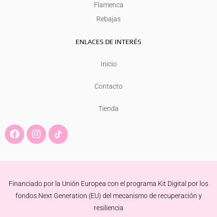
Flamenca
Rebajas
ENLACES DE INTERÉS
Inicio
Contacto
Tienda
F
I
a
n
c
s
e
t
b
a
o
g
Financiado por la Unión Europea con el programa Kit Digital por los
o
r
k
a
fondos Next Generation (EU) del mecanismo de recuperación y
m
resiliencia