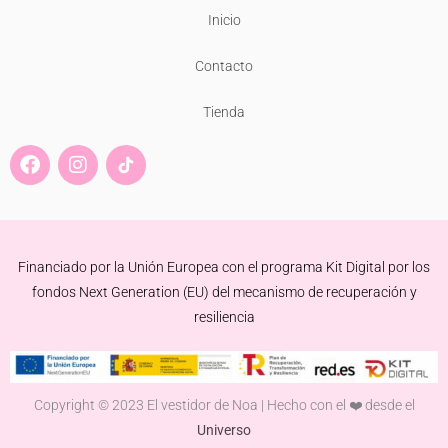
Inicio
Contacto
Tienda
F
I
a
n
c
s
e
t
b
a
o
g
Financiado por la Unión Europea con el programa Kit Digital por los
o
r
k
a
fondos Next Generation (EU) del mecanismo de recuperación y
m
resiliencia
Copyright © 2023 El vestidor de Noa | Hecho con el ❤️ desde el
Universo