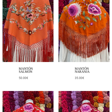
MANTÓN
MANTÓN
SALMÓN
NARANJA
50.00
€
35.00
€