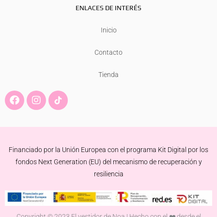
ENLACES DE INTERÉS
Inicio
Contacto
Tienda
F
I
a
n
c
s
e
t
b
a
o
g
Financiado por la Unión Europea con el programa Kit Digital por los
o
r
k
a
fondos Next Generation (EU) del mecanismo de recuperación y
m
resiliencia
Copyright © 2023 El vestidor de Noa | Hecho con el ❤️ desde el