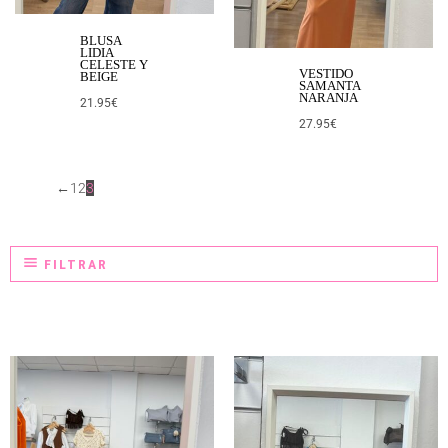
BLUSA
LIDIA
CELESTE Y
VESTIDO
BEIGE
SAMANTA
NARANJA
21.95
€
27.95
€
←
1
2
3
FILTRAR