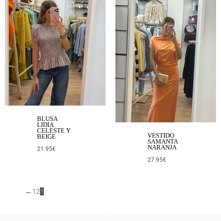
BLUSA
LIDIA
CELESTE Y
VESTIDO
BEIGE
SAMANTA
NARANJA
21.95
€
27.95
€
←
1
2
3