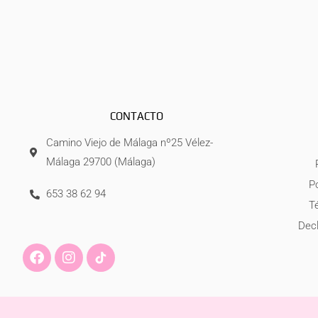
CONTACTO
Camino Viejo de Málaga nº25 Vélez-
Málaga 29700 (Málaga)
Po
653 38 62 94
T
Decl
F
I
a
n
c
s
e
t
b
a