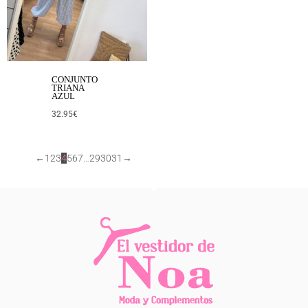
CONJUNTO
TRIANA
AZUL
32.95
€
←
1
2
3
4
5
6
7
…
29
30
31
→