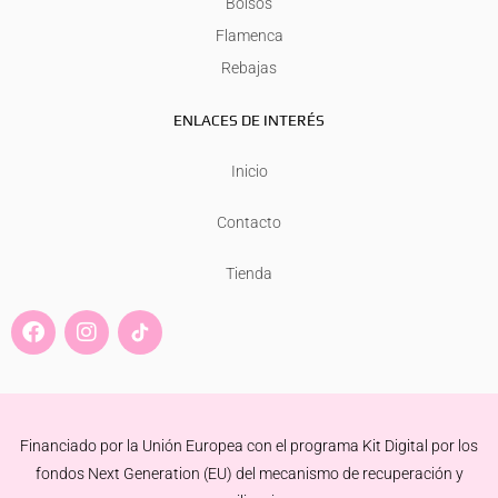
Bolsos
Flamenca
Rebajas
ENLACES DE INTERÉS
Inicio
Contacto
Tienda
F
I
a
n
c
s
e
t
b
a
o
g
Financiado por la Unión Europea con el programa Kit Digital por los
o
r
k
a
fondos Next Generation (EU) del mecanismo de recuperación y