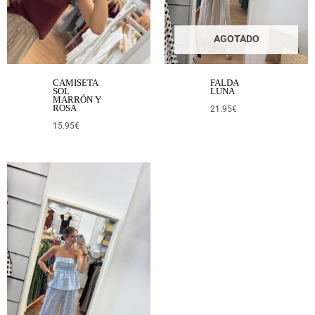
AGOTADO
CAMISETA
FALDA
SOL
LUNA
MARRÓN Y
ROSA
21.95
€
15.95
€