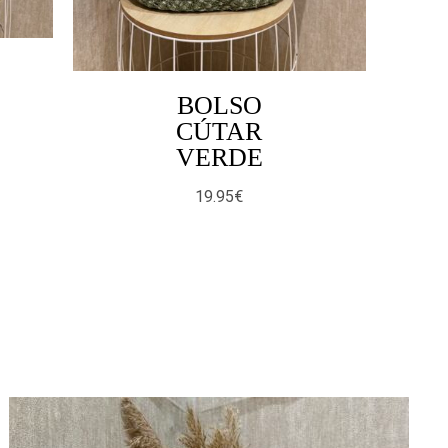
BOLSO
CÚTAR
VERDE
19.95
€