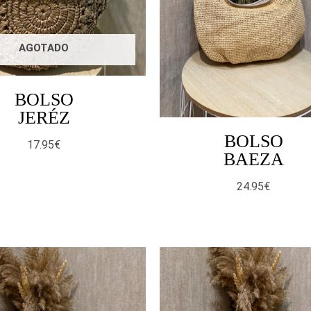
AGOTADO
BOLSO
JERÉZ
BOLSO
17.95
€
BAEZA
24.95
€