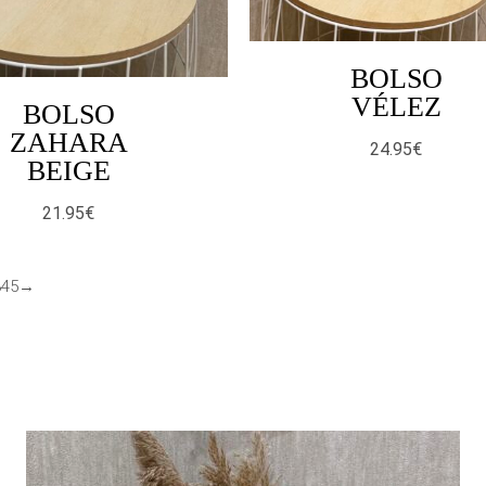
BOLSO
VÉLEZ
BOLSO
ZAHARA
24.95
€
BEIGE
21.95
€
3
4
5
→