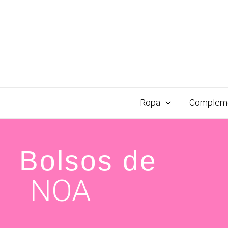
Ropa
Complem
Bolsos de
NOA