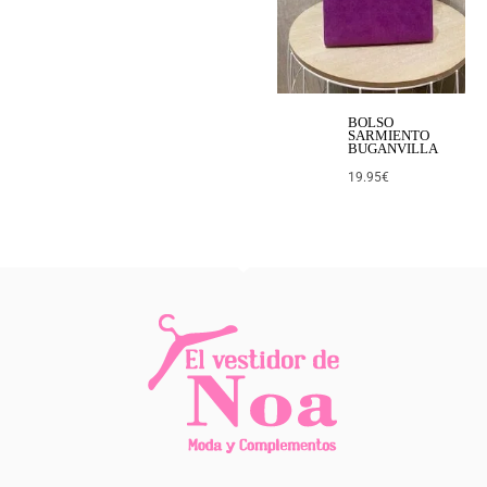
BOLSO
SARMIENTO
BUGANVILLA
19.95
€