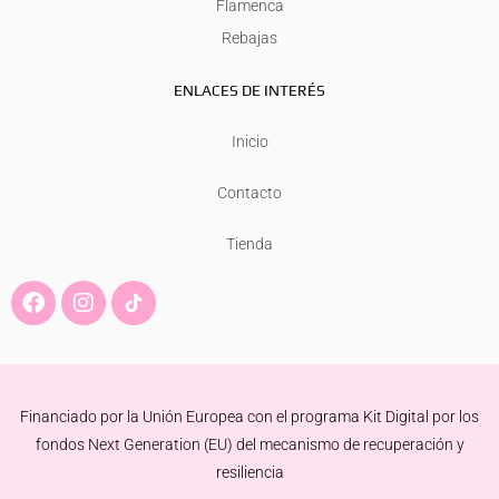
Flamenca
Rebajas
ENLACES DE INTERÉS
Inicio
Contacto
Tienda
F
I
a
n
c
s
e
t
b
a
o
g
Financiado por la Unión Europea con el programa Kit Digital por los
o
r
k
a
fondos Next Generation (EU) del mecanismo de recuperación y
m
resiliencia