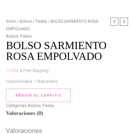
BOLSO
Inicio
/
Bolsos
/
Fiesta
/ BOLSO SARMIENTO ROSA
SARMIENTO
EMPOLVADO
ROSA
Bolsos
,
Fiesta
BOLSO SARMIENTO
EMPOLVADO
cantidad
ROSA EMPOLVADO
19.95
€
& Free Shipping
Disponibilidad:
1 disponibles
AÑADIR AL CARRITO
Categorías:
Bolsos
,
Fiesta
Valoraciones (0)
Valoraciones