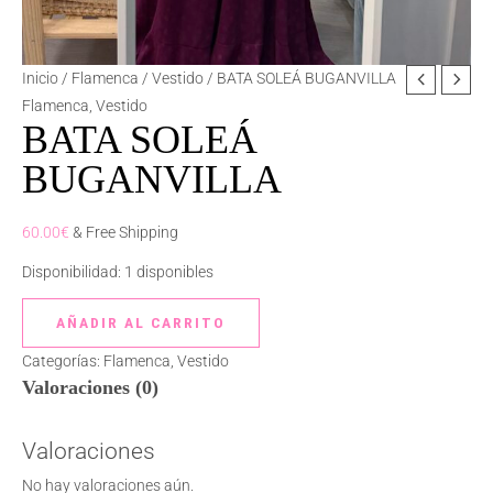
BATA
Inicio
/
Flamenca
/
Vestido
/ BATA SOLEÁ BUGANVILLA
SOLEÁ
Flamenca
,
Vestido
BATA SOLEÁ
BUGANVILLA
cantidad
BUGANVILLA
60.00
€
& Free Shipping
Disponibilidad:
1 disponibles
AÑADIR AL CARRITO
Categorías:
Flamenca
,
Vestido
Valoraciones (0)
Valoraciones
No hay valoraciones aún.