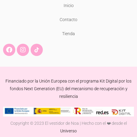
Inicio
Contacto
Tienda
F
I
a
n
c
s
e
t
b
a
o
g
Financiado por la Unión Europea con el programa Kit Digital por los
o
r
k
a
fondos Next Generation (EU) del mecanismo de recuperación y
m
resiliencia
Copyright © 2023 El vestidor de Noa | Hecho con el ❤️ desde el
Universo