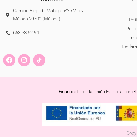
Camino Viejo de Málaga nº25 Vélez-
Málaga 29700 (Málaga)
Polí
Polít
653 38 62 94
Térmi
Declara
F
I
a
n
c
s
e
t
b
a
o
g
Financiado por la Unión Europea con el
o
r
k
a
m
Copyr