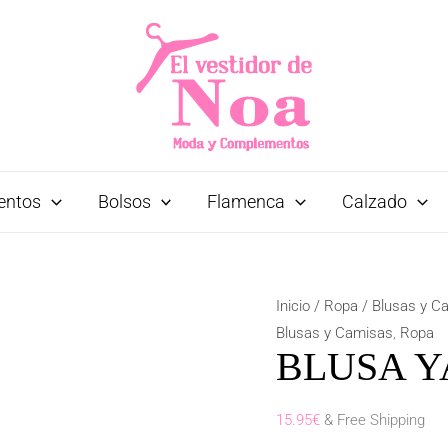
entos
Bolsos
Flamenca
Calzado
Inicio
/
Ropa
/
Blusas y C
Blusas y Camisas
,
Ropa
BLUSA Y
15.95
€
& Free Shipping