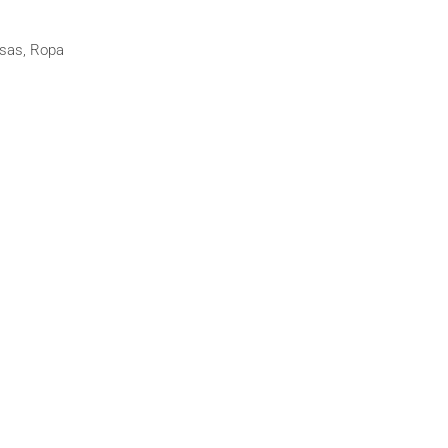
isas
,
Ropa