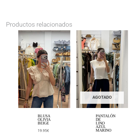
Productos relacionados
AGOTADO
BLUSA
PANTALÓN
OLIVIA
DE
BEIGE
LINO
AZÚL
MARINO
19.95
€