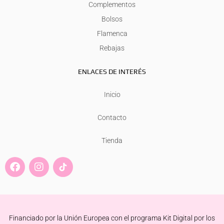
Complementos
Bolsos
Flamenca
Rebajas
ENLACES DE INTERÉS
Inicio
Contacto
Tienda
F
I
a
n
c
s
e
t
b
a
o
g
Financiado por la Unión Europea con el programa Kit Digital por los
o
r