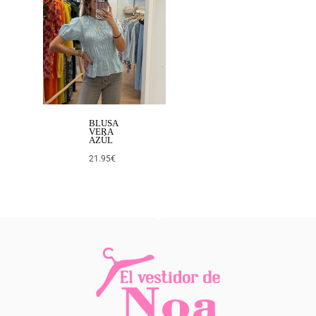
BLUSA
VERA
AZÚL
21.95
€