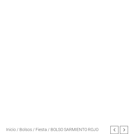
BOLSO
Inicio
/
Bolsos
/
Fiesta
/ BOLSO SARMIENTO ROJO