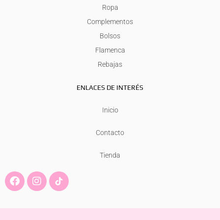
Ropa
Complementos
Bolsos
Flamenca
Rebajas
ENLACES DE INTERÉS
Inicio
Contacto
Tienda
F
I
a
n
c
s
e
t
b
a