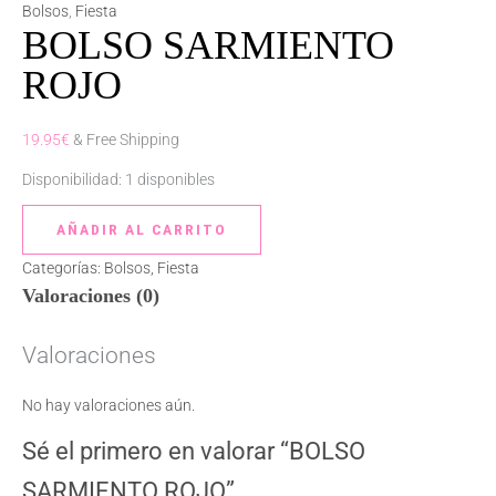
SARMIENTO
Bolsos
,
Fiesta
BOLSO SARMIENTO
ROJO
cantidad
ROJO
19.95
€
& Free Shipping
Disponibilidad:
1 disponibles
AÑADIR AL CARRITO
Categorías:
Bolsos
,
Fiesta
Valoraciones (0)
Valoraciones
No hay valoraciones aún.
Sé el primero en valorar “BOLSO
SARMIENTO ROJO”