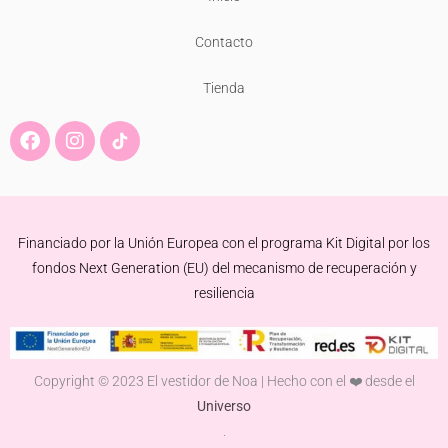
Contacto
Tienda
F
I
a
n
c
s
e
t
b
a
o
g
Financiado por la Unión Europea con el programa Kit Digital por los
o
r
k
a
fondos Next Generation (EU) del mecanismo de recuperación y
m
resiliencia
Copyright © 2023 El vestidor de Noa | Hecho con el ❤️ desde el
Universo
.