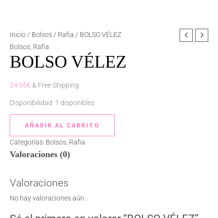
BOLSO
Inicio
/
Bolsos
/
Rafia
/ BOLSO VÉLEZ
VÉLEZ
Bolsos
,
Rafia
BOLSO VÉLEZ
cantidad
24.95
€
& Free Shipping
Disponibilidad:
1 disponibles
AÑADIR AL CARRITO
Categorías:
Bolsos
,
Rafia
Valoraciones (0)
Valoraciones
No hay valoraciones aún.