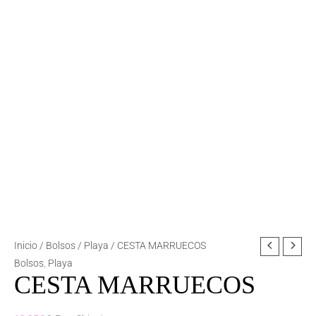
CESTA
Inicio
/
Bolsos
/
Playa
/ CESTA MARRUECOS
MARRUECOS
Bolsos
,
Playa
CESTA MARRUECOS
cantidad