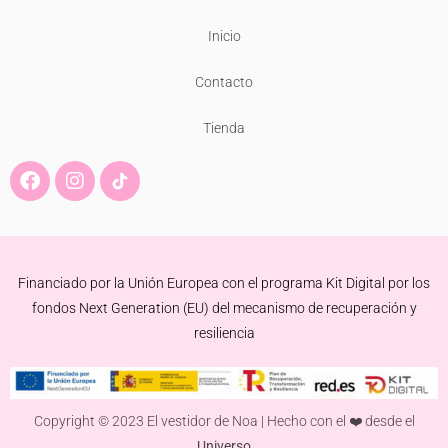
Inicio
Contacto
Tienda
F
I
a
n
c
s
e
t
b
a
o
g
Financiado por la Unión Europea con el programa Kit Digital por los
o
r
k
a
fondos Next Generation (EU) del mecanismo de recuperación y
m
resiliencia
Copyright © 2023 El vestidor de Noa | Hecho con el ❤️ desde el
Universo