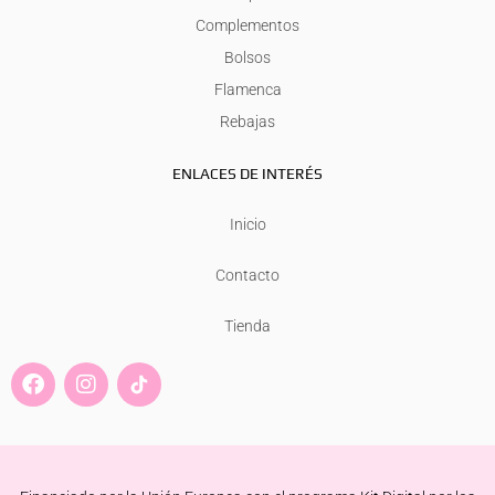
Complementos
Bolsos
Flamenca
Rebajas
ENLACES DE INTERÉS
Inicio
Contacto
Tienda
F
I
a
n
c
s
e
t
b
a
o
g