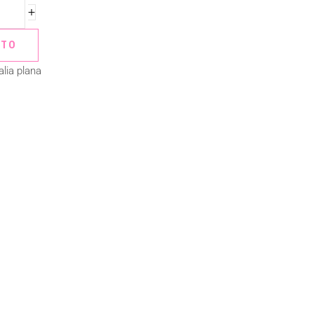
+
ITO
lia plana