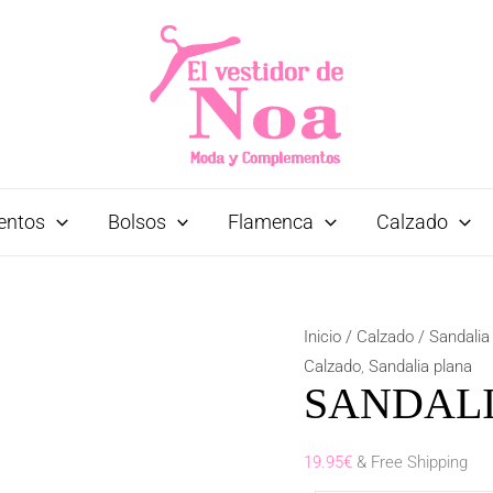
entos
Bolsos
Flamenca
Calzado
SANDALIA
Inicio
/
Calzado
/
Sandalia
ALMERÍA
Calzado
,
Sandalia plana
SANDALI
CAMEL
cantidad
19.95
€
& Free Shipping