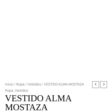
VESTIDO
Inicio
/
Ropa
/
Vestidos
/ VESTIDO ALMA MOSTAZA
ALMA
Ropa
,
Vestidos
VESTIDO ALMA
MOSTAZA
cantidad
MOSTAZA