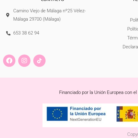
Camino Viejo de Málaga nº25 Vélez-
Málaga 29700 (Málaga)
Polí
Polít
653 38 62 94
Térmi
Declara
F
I
a
n
c
s
e
t
b
a
o
g
Financiado por la Unión Europea con el
o
r
k
a
m
Copyr