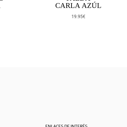
A
CARLA AZÚL
E
19.95
€
ENLACES DE INTERÉS