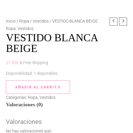
VESTIDO
Inicio
/
Ropa
/
Vestidos
/ VESTIDO BLANCA BEIGE
BLANCA
Ropa
,
Vestidos
VESTIDO BLANCA
BEIGE
cantidad
BEIGE
27.95
€
& Free Shipping
Disponibilidad:
1 disponibles
AÑADIR AL CARRITO
Categorías:
Ropa
,
Vestidos
Valoraciones (0)
Valoraciones
No hay valoraciones aún.