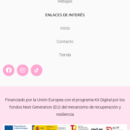
Rebajas
ENLACES DE INTERÉS
Inicio
Contacto
Tienda
F
I
a
n
c
s
e
t
b
a
o
g
Financiado por la Unión Europea con el programa Kit Digital por los
o
r
k
a
fondos Next Generation (EU) del mecanismo de recuperación y
m
resiliencia