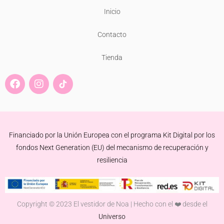
Inicio
Contacto
Tienda
F
I
a
n
c
s
e
t
b
a
o
g
Financiado por la Unión Europea con el programa Kit Digital por los
o
r
k
a
fondos Next Generation (EU) del mecanismo de recuperación y
m
resiliencia
Copyright © 2023 El vestidor de Noa | Hecho con el ❤️ desde el
Universo