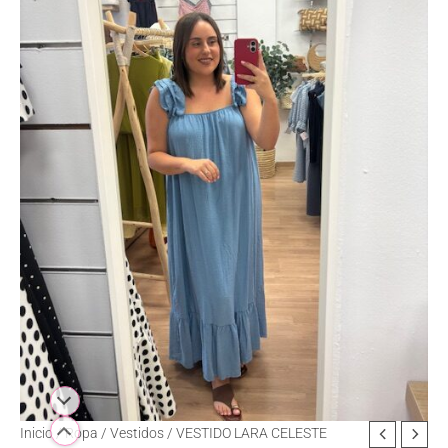
Inicio
/
Ropa
/
Vestidos
/ VESTIDO LARA CELESTE