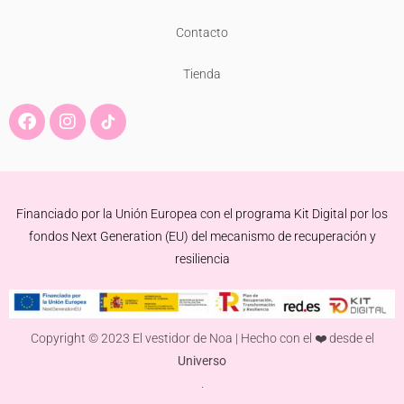
Contacto
Tienda
F
I
a
n
c
s
e
t
b
a
o
g
Financiado por la Unión Europea con el programa Kit Digital por los
o
r
k
a
fondos Next Generation (EU) del mecanismo de recuperación y
m
resiliencia
Copyright © 2023 El vestidor de Noa | Hecho con el ❤️ desde el
Universo
.