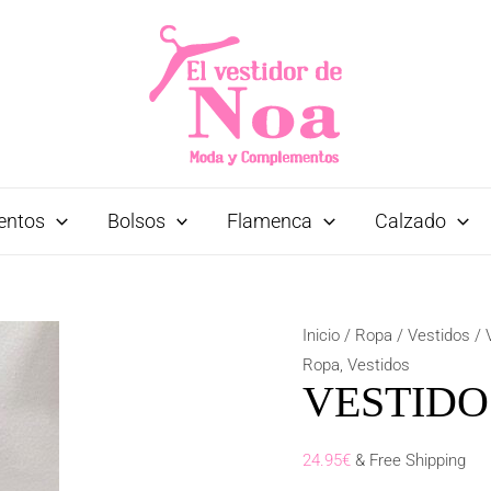
entos
Bolsos
Flamenca
Calzado
VESTIDO
Inicio
/
Ropa
/
Vestidos
/ 
LETICIA
Ropa
,
Vestidos
VESTIDO
CALDERA
cantidad
24.95
€
& Free Shipping