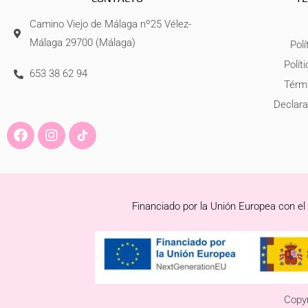
Camino Viejo de Málaga nº25 Vélez-
Málaga 29700 (Málaga)
Polí
Polít
653 38 62 94
Térmi
Declara
F
I
a
n
c
s
e
t
b
a
o
g
Financiado por la Unión Europea con el
o
r
k
a
m
Copyr