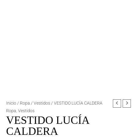
VESTIDO
Inicio
/
Ropa
/
Vestidos
/ VESTIDO LUCÍA CALDERA
LUCÍA
Ropa
,
Vestidos
VESTIDO LUCÍA
CALDERA
cantidad
CALDERA