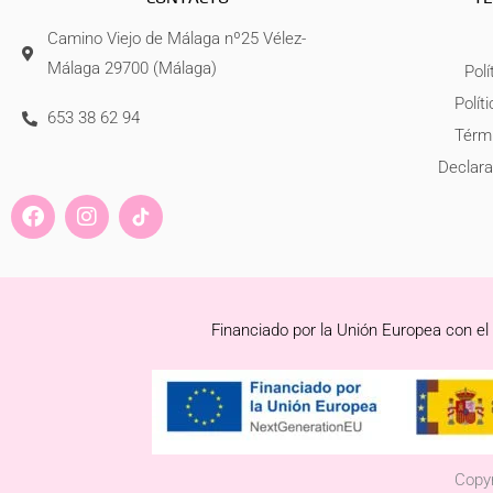
Camino Viejo de Málaga nº25 Vélez-
Málaga 29700 (Málaga)
Polí
Polít
653 38 62 94
Térmi
Declara
F
I
a
n
c
s
e
t
b
a
o
g
Financiado por la Unión Europea con el
o
r
k
a
m
Copyr