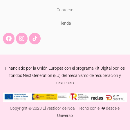
Contacto
Tienda
F
I
a
n
c
s
e
t
b
a
o
g
Financiado por la Unión Europea con el programa Kit Digital por los
o
r
k
a
fondos Next Generation (EU) del mecanismo de recuperación y
m
resiliencia
Copyright © 2023 El vestidor de Noa | Hecho con el ❤️ desde el
Universo
.