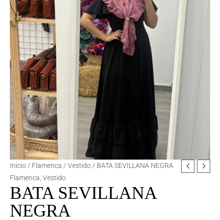
BATA
Inicio
/
Flamenca
/
Vestido
/ BATA SEVILLANA NEGRA
SEVILLANA
Flamenca
,
Vestido
BATA SEVILLANA
NEGRA
cantidad
NEGRA