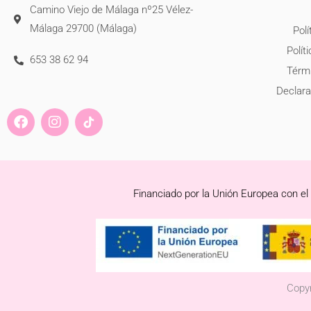
Camino Viejo de Málaga nº25 Vélez-
Málaga 29700 (Málaga)
Polí
Polít
653 38 62 94
Térmi
Declara
F
I
a
n
c
s
e
t
b
a
o
g
Financiado por la Unión Europea con el
o
r
k
a
m
Copyr