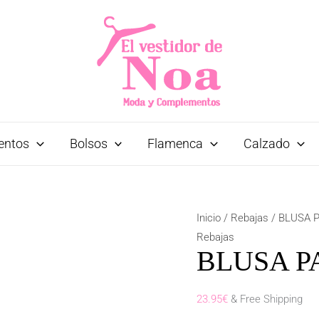
entos
Bolsos
Flamenca
Calzado
BLUSA
Inicio
/
Rebajas
/ BLUSA 
PATRI
Rebajas
BLUSA P
BLANCA
cantidad
23.95
€
& Free Shipping