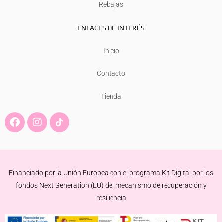
Rebajas
ENLACES DE INTERÉS
Inicio
Contacto
Tienda
F
I
a
n
c
s
e
t
b
a
o
g
Financiado por la Unión Europea con el programa Kit Digital por los
o
r
k
a
fondos Next Generation (EU) del mecanismo de recuperación y
m
resiliencia