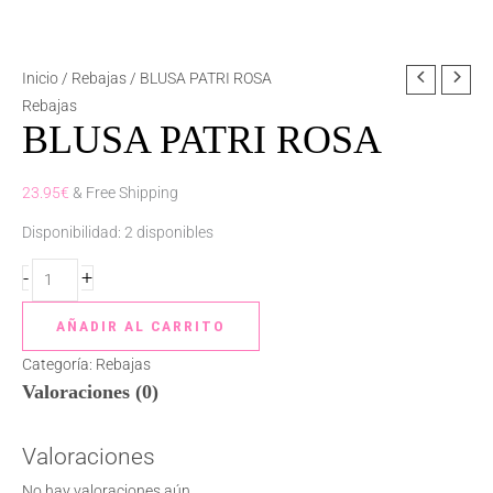
BLUSA
Inicio
/
Rebajas
/ BLUSA PATRI ROSA
PATRI
Rebajas
BLUSA PATRI ROSA
ROSA
cantidad
23.95
€
& Free Shipping
Disponibilidad:
2 disponibles
-
+
AÑADIR AL CARRITO
Categoría:
Rebajas
Valoraciones (0)
Valoraciones
No hay valoraciones aún.