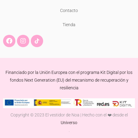
Contacto
Tienda
F
I
a
n
c
s
e
t
b
a
o
g
Financiado por la Unión Europea con el programa Kit Digital por los
o
r
k
a
fondos Next Generation (EU) del mecanismo de recuperación y
m
resiliencia
Copyright © 2023 El vestidor de Noa | Hecho con el ❤️ desde el
Universo
.