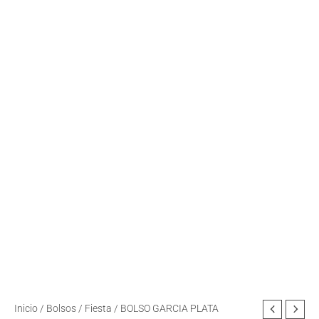
BOLSO
Inicio
/
Bolsos
/
Fiesta
/ BOLSO GARCIA PLATA