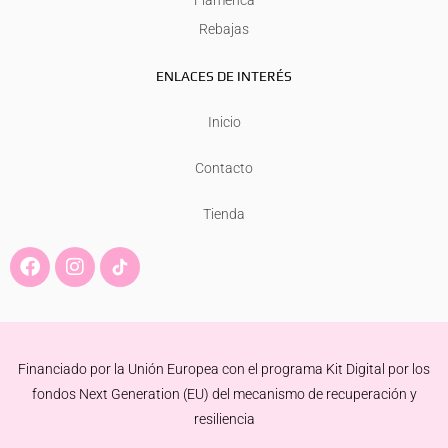
Flamenca
Rebajas
ENLACES DE INTERÉS
Inicio
Contacto
Tienda
F
I
a
n
c
s
e
t
b
a
o
g
Financiado por la Unión Europea con el programa Kit Digital por los
o
r
k
a
fondos Next Generation (EU) del mecanismo de recuperación y
m
resiliencia