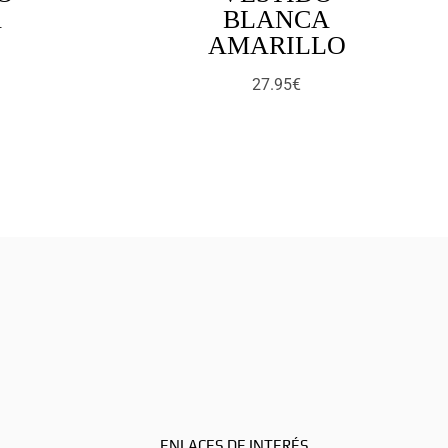
A
BLANCA
E
AMARILLO
27.95
€
ENLACES DE INTERÉS