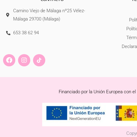
Camino Viejo de Málaga nº25 Vélez-
Málaga 29700 (Málaga)
Polí
Polít
653 38 62 94
Térmi
Declara
F
I
a
n
c
s
e
t
b
a
o
g
Financiado por la Unión Europea con el
o
r
k
a
m
Copyr