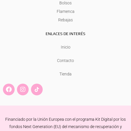
Bolsos
Flamenca
Rebajas
ENLACES DE INTERÉS
Inicio
Contacto
Tienda
F
I
a
n
c
s
e
t
b
a
o
g
Financiado por la Unión Europea con el programa Kit Digital por los
o
r
k
a
fondos Next Generation (EU) del mecanismo de recuperación y