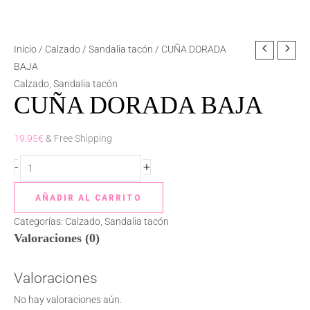
CUÑA
Inicio
/
Calzado
/
Sandalia tacón
/ CUÑA DORADA
DORADA
BAJA
BAJA
Calzado
,
Sandalia tacón
CUÑA DORADA BAJA
cantidad
19.95
€
& Free Shipping
-
+
AÑADIR AL CARRITO
Categorías:
Calzado
,
Sandalia tacón
Valoraciones (0)
Valoraciones
No hay valoraciones aún.