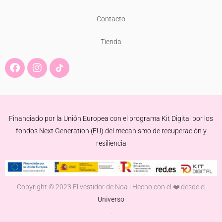
Contacto
Tienda
F
I
a
n
c
s
e
t
b
a
o
g
Financiado por la Unión Europea con el programa Kit Digital por los
o
r
k
a
fondos Next Generation (EU) del mecanismo de recuperación y
m
resiliencia
Copyright © 2023 El vestidor de Noa | Hecho con el ❤️ desde el
Universo
.