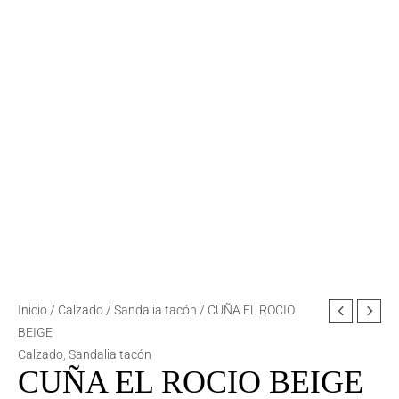
CUÑA
Inicio
/
Calzado
/
Sandalia tacón
/ CUÑA EL ROCIO
EL
BEIGE
ROCIO
Calzado
,
Sandalia tacón
CUÑA EL ROCIO BEIGE
BEIGE
cantidad