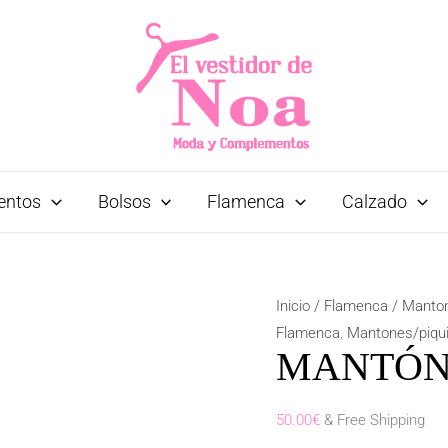
entos
Bolsos
Flamenca
Calzado
Inicio
/
Flamenca
/
Manton
Flamenca
,
Mantones/piqui
MANTÓN
50.00
€
& Free Shipping