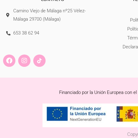
Camino Viejo de Málaga nº25 Vélez-
Málaga 29700 (Málaga)
Polí
Polít
653 38 62 94
Térmi
Declara
F
I
a
n
c
s
e
t
b
a
o
g
Financiado por la Unión Europea con el
o
r
k
a
m
Copyr