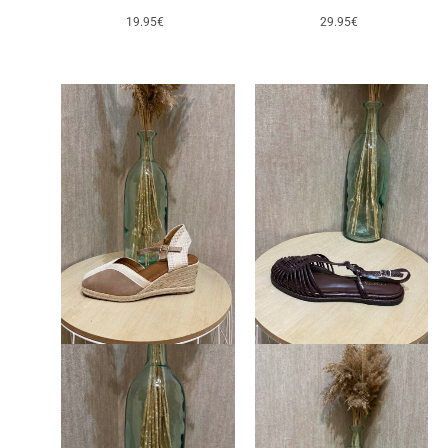
19.95
€
29.95
€