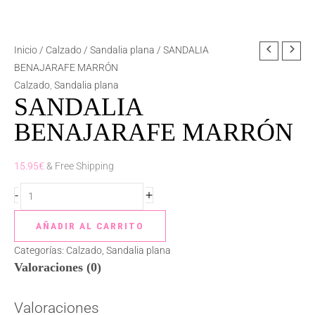
SANDALIA
Inicio
/
Calzado
/
Sandalia plana
/ SANDALIA
BENAJARAFE
BENAJARAFE MARRÓN
MARRÓN
Calzado
,
Sandalia plana
SANDALIA
cantidad
BENAJARAFE MARRÓN
15.95
€
& Free Shipping
-
+
AÑADIR AL CARRITO
Categorías:
Calzado
,
Sandalia plana
Valoraciones (0)
Valoraciones