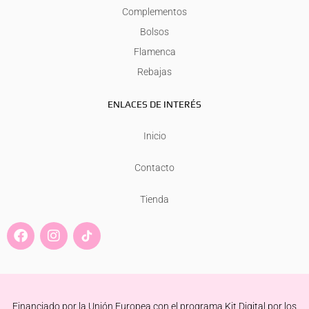
Complementos
Bolsos
Flamenca
Rebajas
ENLACES DE INTERÉS
Inicio
Contacto
Tienda
F
I
a
n
c
s
e
t
b
a
o
g
Financiado por la Unión Europea con el programa Kit Digital por los