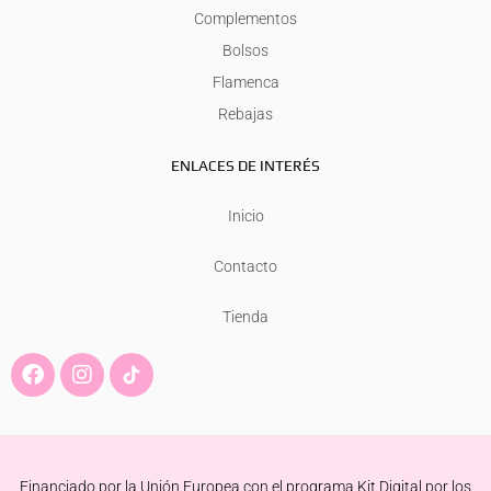
Complementos
Bolsos
Flamenca
Rebajas
ENLACES DE INTERÉS
Inicio
Contacto
Tienda
F
I
a
n
c
s
e
t
b
a
o
g
Financiado por la Unión Europea con el programa Kit Digital por los