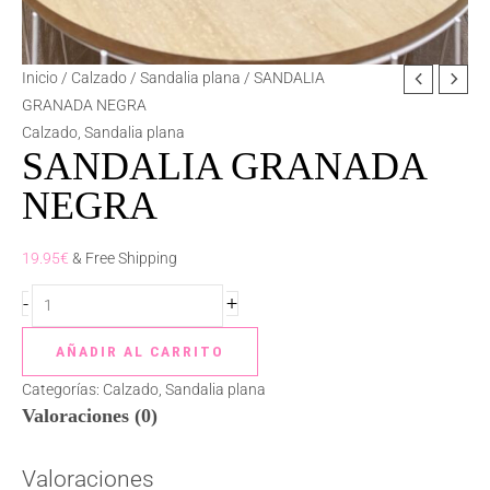
SANDALIA
Inicio
/
Calzado
/
Sandalia plana
/ SANDALIA
GRANADA
GRANADA NEGRA
NEGRA
Calzado
,
Sandalia plana
SANDALIA GRANADA
cantidad
NEGRA
19.95
€
& Free Shipping
-
+
AÑADIR AL CARRITO
Categorías:
Calzado
,
Sandalia plana
Valoraciones (0)
Valoraciones