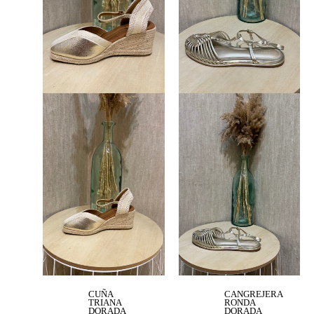
CUÑA
CANGREJERA
TRIANA
RONDA
DORADA
DORADA