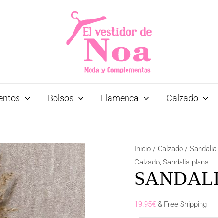
entos
Bolsos
Flamenca
Calzado
SANDALIA
Inicio
/
Calzado
/
Sandalia
MARBELLA
Calzado
,
Sandalia plana
SANDAL
CAMEL
cantidad
19.95
€
& Free Shipping