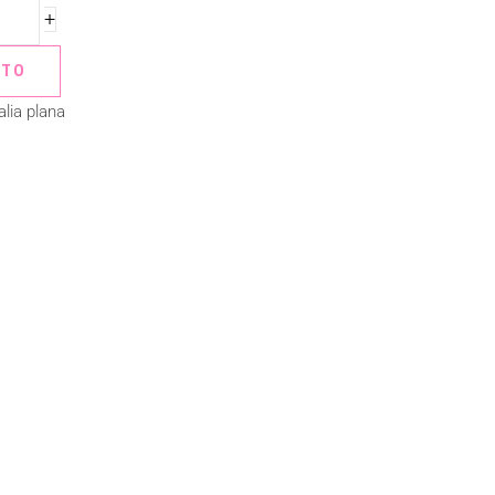
+
ITO
lia plana