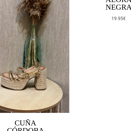
NEGR
19.95
€
CUÑA
CÓRDOBA