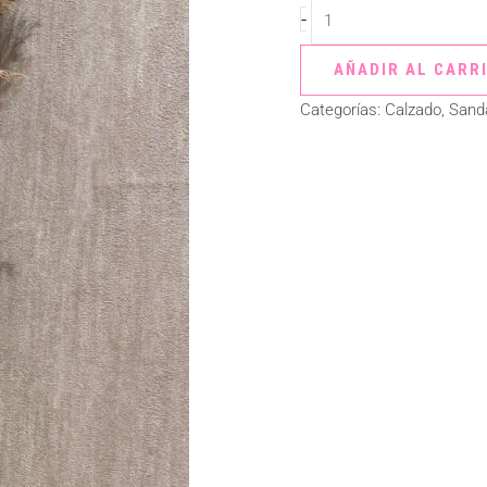
-
AÑADIR AL CARR
Categorías:
Calzado
,
Sanda