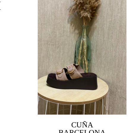
A
CUÑA
BARCELONA