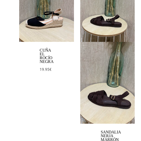
CUÑA
EL
ROCÍO
NEGRA
19.95
€
SANDALIA
NERJA
MARRÓN