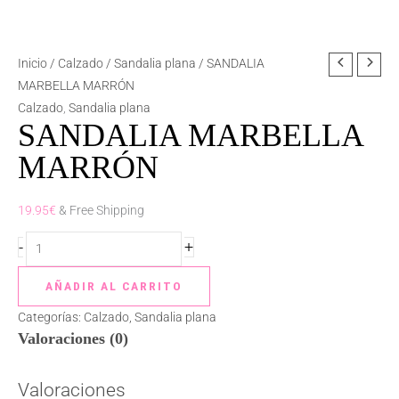
SANDALIA
Inicio
/
Calzado
/
Sandalia plana
/ SANDALIA
MARBELLA
MARBELLA MARRÓN
MARRÓN
Calzado
,
Sandalia plana
SANDALIA MARBELLA
cantidad
MARRÓN
19.95
€
& Free Shipping
-
+
AÑADIR AL CARRITO
Categorías:
Calzado
,
Sandalia plana
Valoraciones (0)
Valoraciones