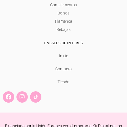
Complementos
Bolsos
Flamenca
Rebajas
ENLACES DE INTERÉS
Inicio
Contacto
Tienda
F
I
a
n
c
s
e
t
b
a
o
g
Financiado por la Unión Europea con el programa Kit Digital por los