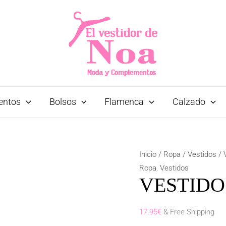
entos
Bolsos
Flamenca
Calzado
Inicio
/
Ropa
/
Vestidos
/ 
Ropa
,
Vestidos
VESTID
17.95
€
& Free Shipping