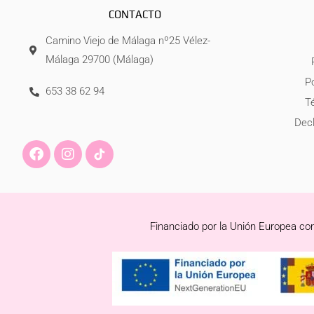
CONTACTO
Camino Viejo de Málaga nº25 Vélez-
Málaga 29700 (Málaga)
Po
653 38 62 94
T
Decl
F
I
a
n
c
s
e
t
b
a
o
g
Financiado por la Unión Europea con
o
r
k
a
m