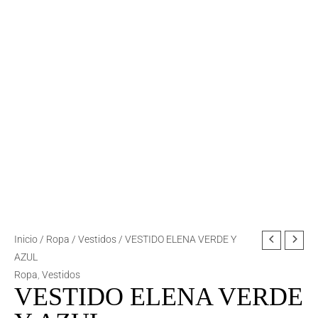
VESTIDO
Inicio
/
Ropa
/
Vestidos
/ VESTIDO ELENA VERDE Y
ELENA
AZUL
VERDE
Ropa
,
Vestidos
VESTIDO ELENA VERDE
Y
AZUL