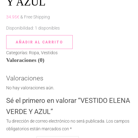
Y AZUL
cantidad
34.95
€
& Free Shipping
Disponibilidad:
1 disponibles
AÑADIR AL CARRITO
Categorías:
Ropa
,
Vestidos
Valoraciones (0)
Valoraciones
No hay valoraciones aún.
Sé el primero en valorar “VESTIDO ELENA
VERDE Y AZUL”
Tu dirección de correo electrónico no será publicada.
Los campos
obligatorios están marcados con
*