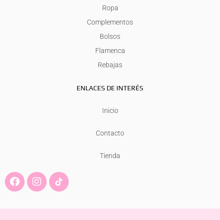
Ropa
Complementos
Bolsos
Flamenca
Rebajas
ENLACES DE INTERÉS
Inicio
Contacto
Tienda
F
I
a
n
c
s
e
t
b
a