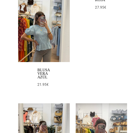
27.95
€
BLUSA
VERA
AZÚL
21.95
€